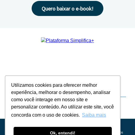
Quero baixar o e-book!
A Simplifica+ é a plataforma de autoatendimento B2B que eleva
a eficiência operacional. Com 500 mil usuários, está conectada a
mais de 60 ERPs e 120 instituições financeiras. Em 2023, acelerou
R$ 12 bilhões em pagamentos e gerou uma economia de 1
Utilizamos cookies para oferecer melhor
milhão de horas em tarefas manuais de times internos.
experiência, melhorar o desempenho, analisar
como você interage em nosso site e
Um Produto Adapcon - 23 anos de inovação em software.
personalizar conteúdo. Ao utilizar este site, você
concorda com o uso de cookies.
Saiba mais
Ao enviar seus dados, você concorda em receber comunicações da
SimplificaMais com conteúdos relevantes sobre otimização de processos
Ok, entendi!