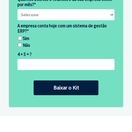
por mês?*
A empresa conta hoje com um sistema de gestão
ERP?*
Sim
Não
4 + 5 = ?
Baixar o Kit